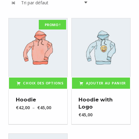
List of products
PROMO !
CHOIX DES OPTIONS
AJOUTER AU PANIER
Ce produit a plusieurs variations. Les options peuvent être choisies sur la page du produit
Hoodie
Hoodie with
Plage de prix : €42,00 à €45,00
Logo
€
42,00
–
€
45,00
€
45,00